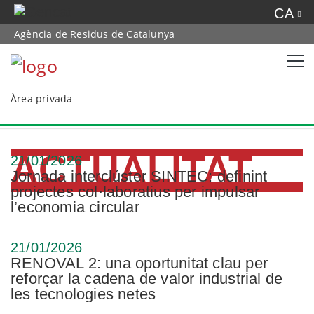
CA
Agència de Residus de Catalunya
Àrea privada
ACTUALITAT
21/01/2026
Jornada interclúster SINTEC: definint
projectes col·laboratius per impulsar
l’economia circular
21/01/2026
RENOVAL 2: una oportunitat clau per
reforçar la cadena de valor industrial de
les tecnologies netes