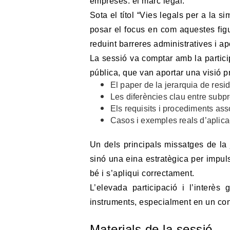
empreses: el marc legal.
Sota el títol “Vies legals per a la s
posar el focus en com aquestes figur
reduint barreres administratives i ap
La sessió va comptar amb la partici
pública, que van aportar una visió pr
El paper de la jerarquia de resi
Les diferències clau entre subpr
Els requisits i procediments ass
Casos i exemples reals d’aplica
Un dels principals missatges de la
sinó una eina estratègica per impul
bé i s’apliqui correctament.
L’elevada participació i l’interès
instruments, especialment en un cont
Materials de la sessió