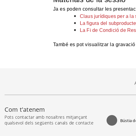
Ja es poden consultar les presentaci
Claus jurídiques per a la 
La figura del subproducte
La Fi de Condició de Re
També es pot visualitzar la gravaci
Com t'atenem
Pots contactar amb nosaltres mitjançant
Bústia d
qualsevol dels següents canals de contacte