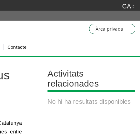
CA
Àrea privada
Contacte
us
Activitats
relacionades
No hi ha resultats disponibles
Catalunya
ies entre