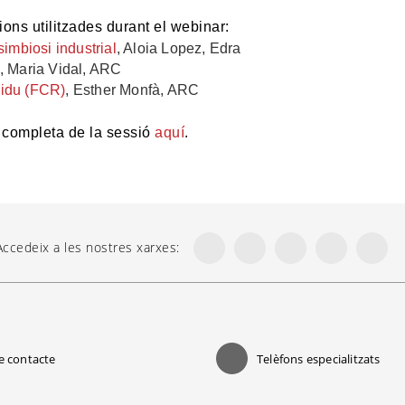
ons utilitzades durant el webinar:
simbiosi industrial
, Aloia Lopez, Edra
, Maria Vidal, ARC
sidu (FCR)
, Esther Monfà, ARC
ó completa de la sessió
aquí
.
Accedeix a les nostres xarxes:
e contacte
Telèfons especialitzats