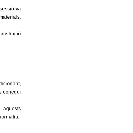
 sessió va
materials,
inistració
dicionant,
es conegui
n aquests
normatiu.