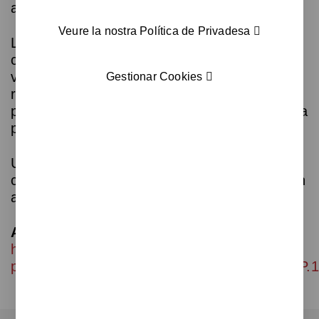
aquest àmbit.
Veure la nostra Política de Privadesa
La sessió ofereix una oportunitat per
conèixer enfocaments i experiències
vinculades a la gestió sostenible de
Gestionar Cookies
recursos minerals, així com per explorar el
potencial de la simbiosi industrial com a eina
per millorar l’eficiència en l’ús de materials.
Una ocasió per ampliar coneixement i
connectar amb la comunitat internacional en
aquest àmbit.
Accés:
https://us06web.zoom.us/s/81793006252?
pwd=aauc6nduoRY8dEFFnBWKOo9JfdRkeP.1