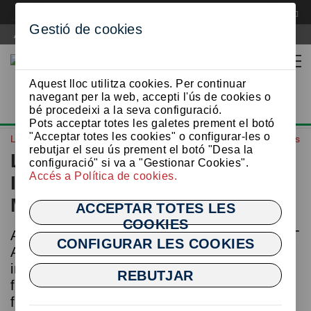
CA
CA
Gestió de cookies
Agència de Residus de Catalunya
Aquest lloc utilitza cookies. Per continuar
navegant per la web, accepti l'ús de cookies o
bé procedeixi a la seva configuració.
Pots acceptar totes les galetes prement el botó
"Acceptar totes les cookies" o configurar-les o
LIAISE COST Action Webinar: Industrial Symbiosis and Minerals
rebutjar el seu ús prement el botó "Desa la
LIAISE COST Action Webinar:
configuració" si va a "Gestionar Cookies".
Accés a Política de cookies.
Industrial Symbiosis and
Minerals
ACCEPTAR TOTES LES
COOKIES
Aquest webinar mensual de la LIAISE COST
CONFIGURAR LES COOKIES
Action aborda la relació entre la simbiosi
industrial i els recursos minerals, posant el
REBUTJAR
focus en com optimitzar l’ús de materials i
fomentar estratègies de valorització en