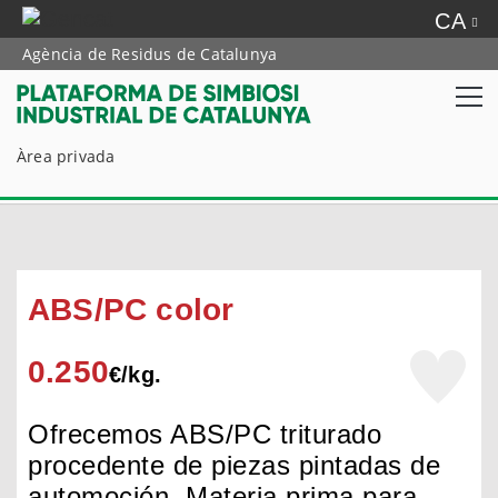
CA
Agència de Residus de Catalunya
Àrea privada
ABS/PC color
0.250
€/
kg.
Ofrecemos ABS/PC triturado
procedente de piezas pintadas de
automoción. Materia prima para