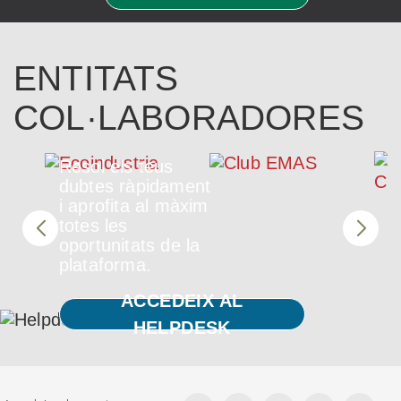
ENTITATS
COL·LABORADORES
Resol els teus
dubtes ràpidament
i aprofita al màxim
totes les
oportunitats de la
plataforma.
ACCEDEIX AL
HELPDESK