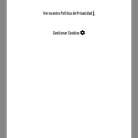
ENTIDAD:
Ver nuestra Política de Privacidad
TIPOLOGÍA:
Resto de stock
MATERIAL:
Químico
Gestionar Cookies
COMPOSICIÓN:
CARACTERÍSTICAS DE ALMACENAJE:
Otros
PROCESO DE PRODUCCIÓN:
FRECUENCIA PRODUCCIÓN:
UBICACIÓN:
Martorelles
,
TRANSPORTE:
A cargo del interesado
CÓDIGO LER:
0610
CÓDIGO MATERIA PRIMA CCPA-2014:
20143271
FECHA:
20/02/2025