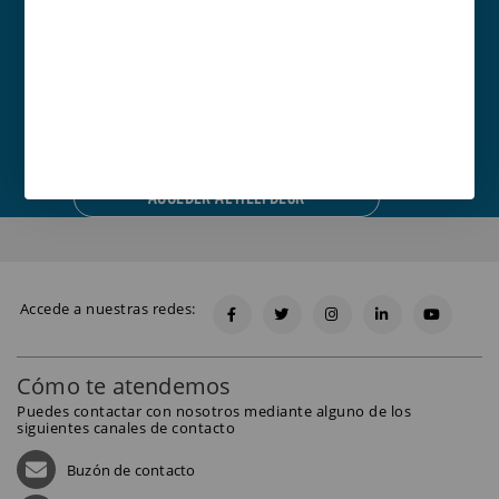
Resuelve tus dudas
rápidamente y aprovecha al
máximo todas las
oportunidades de la
plataforma.
ACCEDER AL HELPDESK
Accede a nuestras redes:
Cómo te atendemos
Puedes contactar con nosotros mediante alguno de los
siguientes canales de contacto
Buzón de contacto