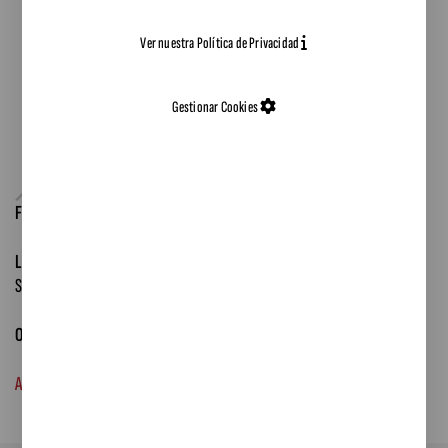
Ver nuestra Política de Privacidad
Gestionar Cookies
Fecha:
26/11/2025
Lugar:
Nodus Barberà, Carrer de Mogoda, 1. Polígon Industrial Can
Salvatella. Barberà del Vallès
Organiza:
Consell Comarcal Vallès Occidental
Acceder