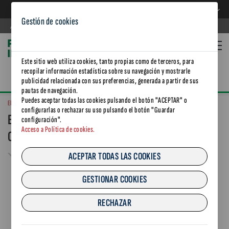
ES
ES
Gestión de cookies
Agència de Residus de Catalunya
Este sitio web utiliza cookies, tanto propias como de terceros, para
recopilar información estadística sobre su navegación y mostrarle
publicidad relacionada con sus preferencias, generada a partir de sus
pautas de navegación.
Puedes aceptar todas las cookies pulsando el botón "ACEPTAR" o
El Vallès Industrial: fem Simbiosi industrial, fem Comunitat Circular
configurarlas o rechazar su uso pulsando el botón "Guardar
El Vallès Industrial: fem Simbiosi industrial, fem
configuración".
Acceso a Política de cookies.
Comunitat Circular
ACEPTAR TODAS LAS COOKIES
GESTIONAR COOKIES
RECHAZAR