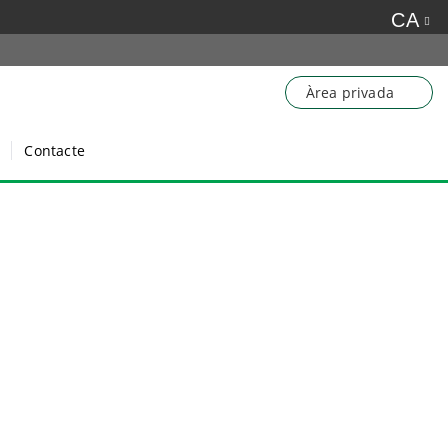
CA
Àrea privada
Contacte