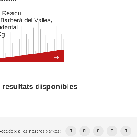
:
Residu
:
Barberà del Vallès
,
idental
Kg.
s
 resultats disponibles
Accedeix a les nostres xarxes: