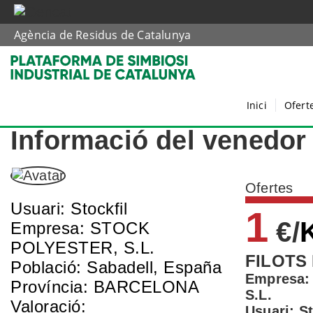
Agència de Residus de Catalunya
Inici
Ofert
Informació del venedor
Ofertes
Usuari: Stockfil
1
€/
Empresa: STOCK
POLYESTER, S.L.
FILOTS
Població: Sabadell, España
Empresa:
Província: BARCELONA
S.L.
Valoració:
Usuari: St